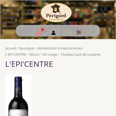
Accueil
/
Boutique
/
Alimentation & Gastronomie
/
L'EPI'CENTRE
/
Alcool
/
Vin rouge
/
Chateau haut de mazieres
L'EPI'CENTRE