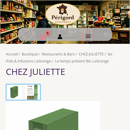
Accueil
/
Boutique
/
Restaurants & Bars
/
CHEZ JULIETTE
/
les
thés & infusions LaGrange
/
Le temps présent Bio LaGrange
CHEZ JULIETTE