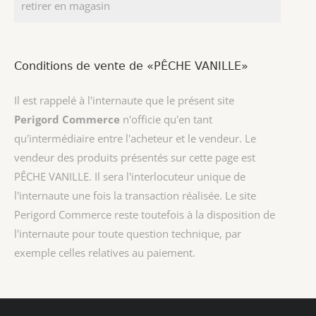
retirer en magasin
Conditions de vente de «PÊCHE VANILLE»
Il est rappelé à l'internaute que le présent site
Perigord Commerce
n'officie qu'en tant
qu'intermédiaire entre l'acheteur et le vendeur. Le
vendeur des produits présentés sur cette page est
PÊCHE VANILLE
. Il sera l'interlocuteur unique de
l'internaute une fois la transaction réalisée. Le site
Perigord Commerce reste toutefois à la disposition de
l'internaute pour toute question technique, par
exemple celles relatives au paiement.