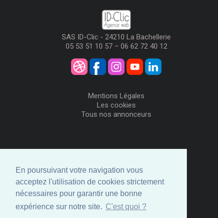
SAS ID-Clic - 24210 La Bachellerie
05 53 51 10 57 – 06 62 72 40 12
Mentions Légales
Les cookies
Tous nos annonceurs
Visiteurs
Me Connecter
En poursuivant votre navigation vous
Créer mon Compte
acceptez l'utilisation de cookies strictement
Annonceurs
nécessaires pour garantir une bonne
Comment ça marche
expérience sur notre site.
C'est quoi ?
Créer ma page