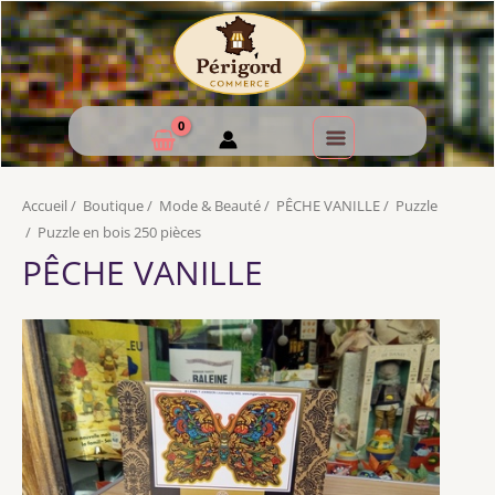
Accueil
/
Boutique
/
Mode & Beauté
/
PÊCHE VANILLE
/
Puzzle
/
Puzzle en bois 250 pièces
PÊCHE VANILLE