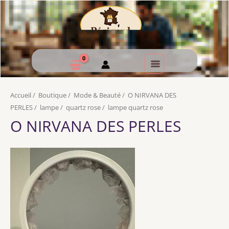
Accueil
/
Boutique
/
Mode & Beauté
/
O NIRVANA DES
PERLES
/
lampe
/
quartz rose
/
lampe quartz rose
O NIRVANA DES PERLES