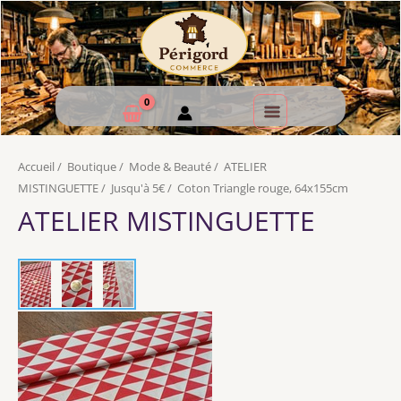
Accueil
/
Boutique
/
Mode & Beauté
/
ATELIER
MISTINGUETTE
/
Jusqu'à 5€
/
Coton Triangle rouge, 64x155cm
ATELIER MISTINGUETTE