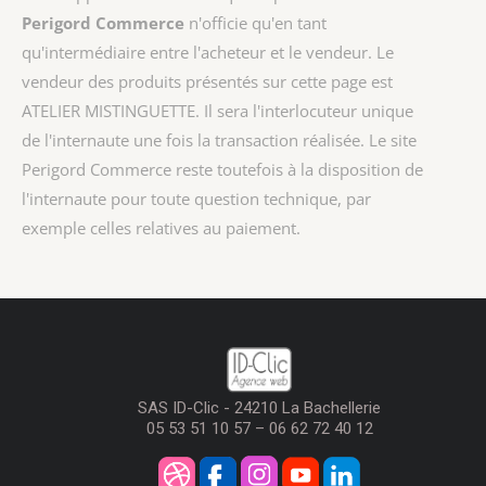
Perigord Commerce
n'officie qu'en tant
qu'intermédiaire entre l'acheteur et le vendeur. Le
vendeur des produits présentés sur cette page est
ATELIER MISTINGUETTE
. Il sera l'interlocuteur unique
de l'internaute une fois la transaction réalisée. Le site
Perigord Commerce reste toutefois à la disposition de
l'internaute pour toute question technique, par
exemple celles relatives au paiement.
SAS ID-Clic - 24210 La Bachellerie
05 53 51 10 57 – 06 62 72 40 12