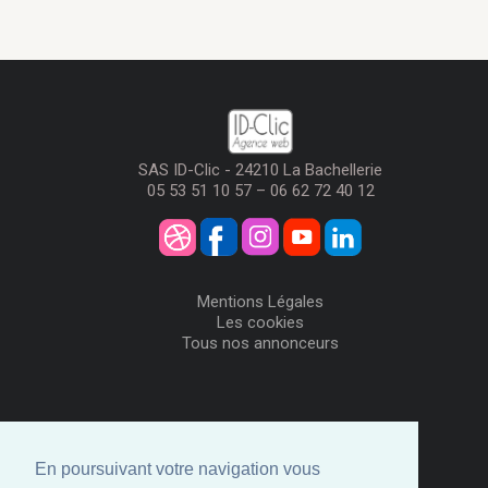
SAS ID-Clic - 24210 La Bachellerie
05 53 51 10 57 – 06 62 72 40 12
Mentions Légales
Les cookies
Tous nos annonceurs
Visiteurs
Me Connecter
En poursuivant votre navigation vous
Créer mon Compte