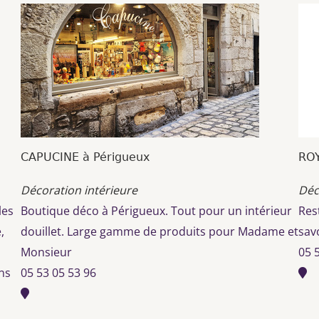
CAPUCINE à Périgueux
ROY
Décoration intérieure
Déc
les
Boutique déco à Périgueux. Tout pour un intérieur
Res
,
douillet. Large gamme de produits pour Madame et
sav
Monsieur
05 
ons
05 53 05 53 96