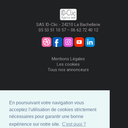
SAS ID-Clic - 24210 La Bachellerie
05 53 51 10 57 – 06 62 72 40 12
Mentions Légales
Les cookies
Tous nos annonceurs
Visiteurs
Me Connecter
En poursuivant votre navigation vous
Créer mon Compte
acceptez l'utilisation de cookies strictement
Annonceurs
nécessaires pour garantir une bonne
Comment ça marche
expérience sur notre site.
C'est quoi ?