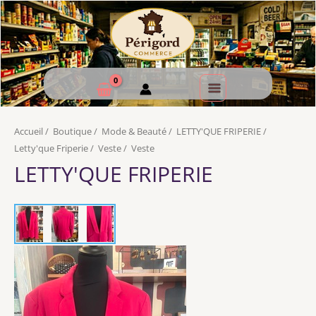
Accueil
/
Boutique
/
Mode & Beauté
/
LETTY'QUE FRIPERIE
/
Letty'que Friperie
/
Veste
/
Veste
LETTY'QUE FRIPERIE