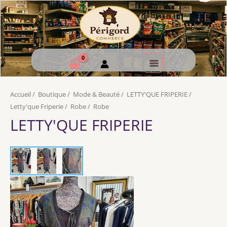
Accueil
/
Boutique
/
Mode & Beauté
/
LETTY'QUE FRIPERIE
/
Letty'que Friperie
/
Robe
/
Robe
LETTY'QUE FRIPERIE