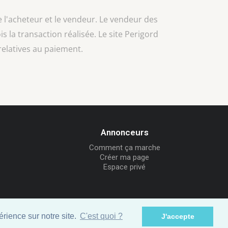
e l'acheteur et le vendeur. Le vendeur des
ois la transaction réalisée. Le site Perigord
relatives au paiement.
Annonceurs
Comment ça marche
Créer ma page
Espace privé
rience sur notre site.
C'est quoi ?
J'accepte