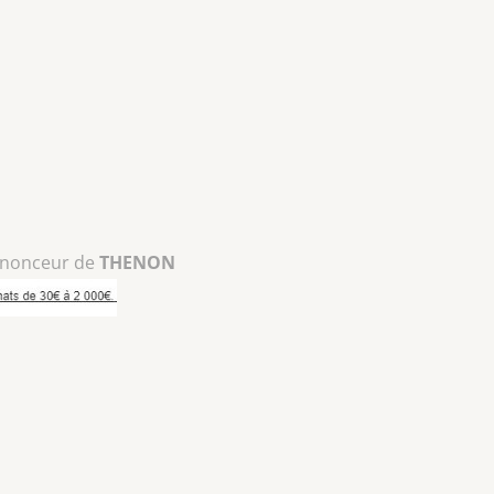
nnonceur de
THENON