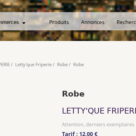
Produits
Produits
Annonces
Annonces
Recher
Recher
mmerces
mmerces
PERIE
/
Letty'que Friperie
/
Robe
/
Robe
Robe
LETTY'QUE FRIPER
Attention, derniers exemplaires
Tarif : 12,00 €