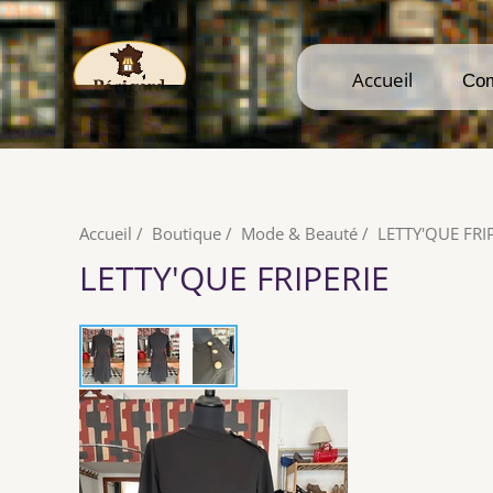
Accueil
Accueil
Co
Co
Accueil
/
Boutique
/
Mode & Beauté
/
LETTY'QUE FRI
LETTY'QUE FRIPERIE