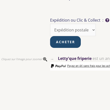
Expédition ou Clic & Collect :
→
Letty'que friperie
est un a
Cliquez sur l'image pour zoomer