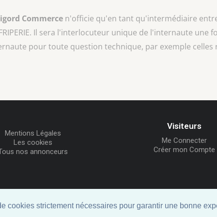
rigord Commerce
n'officie qu'en tant qu'intermédiaire entr
FRIPERIE
. Il sera l'interlocuteur unique de l'internaute une f
ternaute pour toute question technique, par exemple celles 
Visiteurs
Mentions Légales
Me Connecter
Les cookies
Créer mon Compte
Tous nos annonceurs
© ID-Clic 2026 -
Propulsé par ID-Clic
 de cookies strictement nécessaires pour garantir une bonne expé