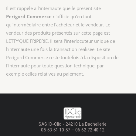
Il est rappelé à l'internaute que le présent site
Perigord Commerce
n'officie qu'en tant
qu'intermédiaire entre l'acheteur et le vendeur. Le
vendeur des produits présentés sur cette page est
LETTY'QUE FRIPERIE
. Il sera l'interlocuteur unique de
l'internaute une fois la transaction réalisée. Le site
Perigord Commerce reste toutefois à la disposition de
l'internaute pour toute question technique, par
exemple celles relatives au paiement.
SAS ID-Clic - 24210 La Bachellerie
05 53 51 10 57 – 06 62 72 40 12