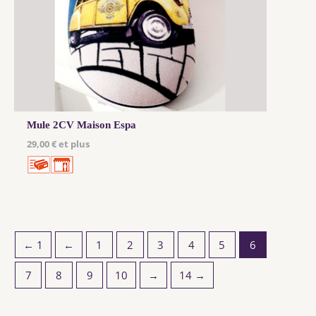
Mule 2CV Maison Espa
29,00 € et plus
← 1
←
1
2
3
4
5
6
7
8
9
10
→
14 →