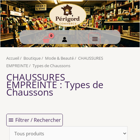
Accueil
/
Boutique
/
Mode & Beauté
/
CHAUSSURES
EMPREINTE
/
Types de Chaussons
CHAUSSURES
EMPREINTE
: Types de
Chaussons
Filtrer / Rechercher