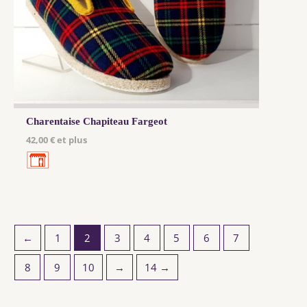
Charentaise Chapiteau Fargeot
42,00 € et plus
←
1
2
3
4
5
6
7
8
9
10
→
14 →