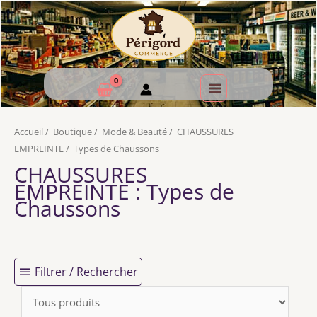
Accueil
/
Boutique
/
Mode & Beauté
/
CHAUSSURES
EMPREINTE
/
Types de Chaussons
CHAUSSURES
EMPREINTE
: Types de
Chaussons
Filtrer / Rechercher