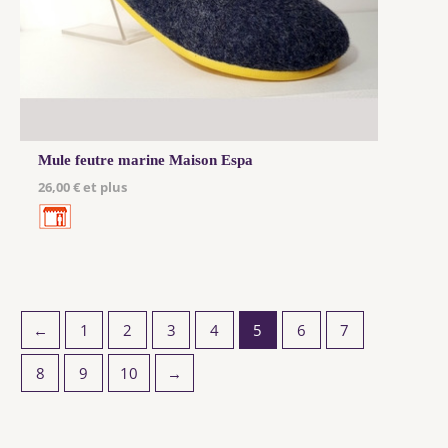
Mule feutre marine Maison Espa
26,00 € et plus
←
1
2
3
4
5
6
7
8
9
10
→