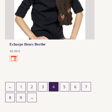
Echarpe fleurs Berthe
45,50 €
←
1
2
3
4
5
6
7
8
9
→