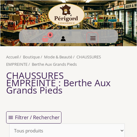
Accueil
/
Boutique
/
Mode & Beauté
/
CHAUSSURES
EMPREINTE
/
Berthe Aux Grands Pieds
CHAUSSURES
EMPREINTE
: Berthe Aux
Grands Pieds
Filtrer / Rechercher