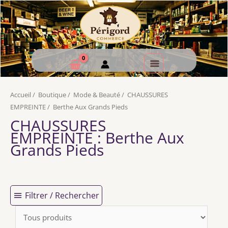
Accueil
/
Boutique
/
Mode & Beauté
/
CHAUSSURES
EMPREINTE
/
Berthe Aux Grands Pieds
CHAUSSURES
EMPREINTE
: Berthe Aux
Grands Pieds
Filtrer / Rechercher