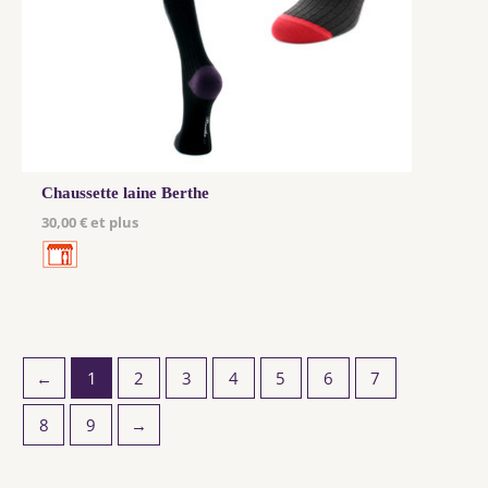
Chaussette laine Berthe
30,00 € et plus
←
1
2
3
4
5
6
7
8
9
→