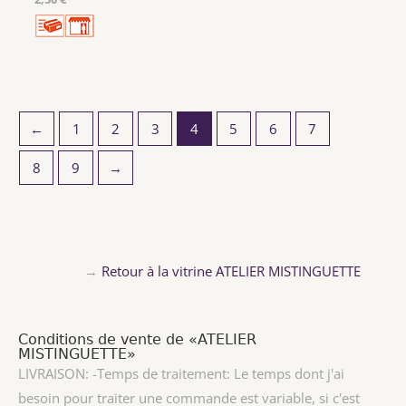
←
1
2
3
4
5
6
7
8
9
→
→
Retour à la vitrine ATELIER MISTINGUETTE
Conditions de vente de «ATELIER
MISTINGUETTE»
LIVRAISON: -Temps de traitement: Le temps dont j'ai
besoin pour traiter une commande est variable, si c'est