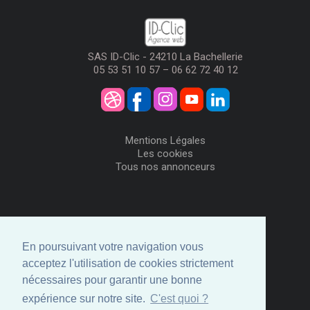
SAS ID-Clic - 24210 La Bachellerie
05 53 51 10 57 – 06 62 72 40 12
Mentions Légales
Les cookies
Tous nos annonceurs
Visiteurs
Me Connecter
En poursuivant votre navigation vous
Créer mon Compte
acceptez l'utilisation de cookies strictement
Annonceurs
nécessaires pour garantir une bonne
Comment ça marche
expérience sur notre site.
C'est quoi ?
Créer ma page